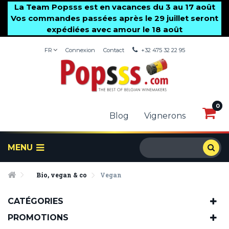
La Team Popsss est en vacances du 3 au 17 août
Vos commandes passées après le 29 juillet seront
expédiées avec amour le 18 août
FR
Connexion
Contact
+32 475 32 22 95
0
0
Blog
Vignerons
MENU
Bio, vegan & co
Vegan
CATÉGORIES
PROMOTIONS