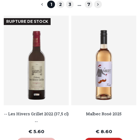
1
2
3
...
7
RUPTURE DE STOCK
-- Les Hivers Grillet 2022 (37,5 cl)
Malbec Rosé 2025
--
€ 5.60
€ 8.60