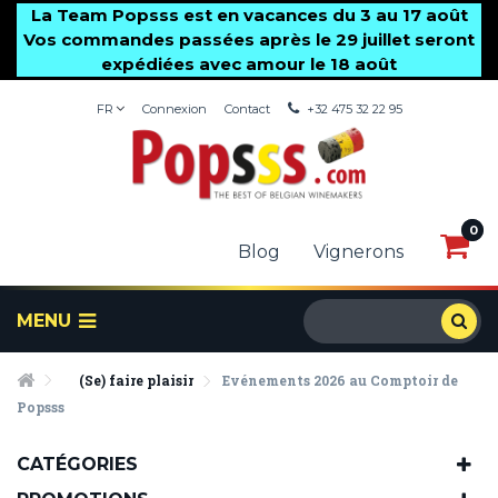
La Team Popsss est en vacances du 3 au 17 août
Vos commandes passées après le 29 juillet seront
expédiées avec amour le 18 août
FR
Connexion
Contact
+32 475 32 22 95
0
0
Blog
Vignerons
MENU
(Se) faire plaisir
Evénements 2026 au Comptoir de
Popsss
CATÉGORIES