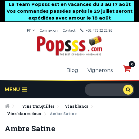
La Team Popsss est en vacances du 3 au 17 août
Vos commandes passées après le 29 juillet seront
expédiées avec amour le 18 août
FR
Connexion
Contact
+32 475 32 22 95
0
0
Blog
Vignerons
MENU
Vins tranquilles
Vins blancs
Vins blancs doux
Ambre Satine
Ambre Satine