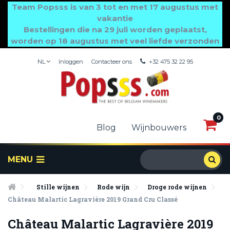
Team Popsss is van 3 tot en met 17 augustus met
vakantie
Bestellingen die na 29 juli worden geplaatst,
worden op 18 augustus met veel liefde verzonden
NL
Inloggen
Contacteer ons
+32 475 32 22 95
0
0
Blog
Wijnbouwers
MENU
Stille wijnen
Rode wijn
Droge rode wijnen
Château Malartic Lagravière 2019 Grand Cru Classé
Château Malartic Lagravière 2019