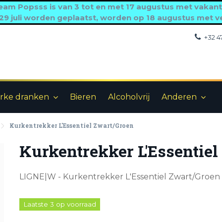
eam Popsss is van 3 tot en met 17 augustus met vakant
 29 juli worden geplaatst, worden op 18 augustus met v
+32 4
rke dranken
Bieren
Alcoholvrij
Anderen
Kurkentrekker L'Essentiel Zwart/Groen
Kurkentrekker L'Essentiel
LIGNE|W - Kurkentrekker L'Essentiel Zwart/Groen
Laatste 3 op voorraad