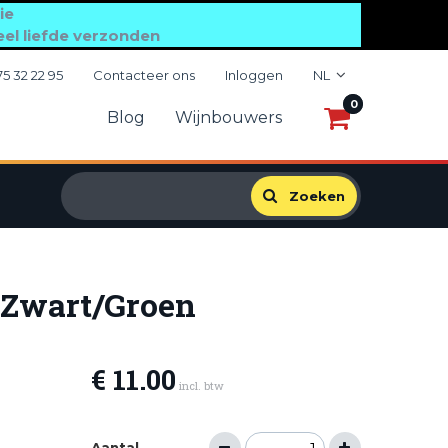
ie
eel liefde verzonden
75 32 22 95
Contacteer ons
Inloggen
NL
0
0
Blog
Wijnbouwers
Zoeken
 Zwart/Groen
€ 11.00
incl. btw