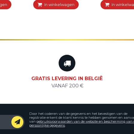
agen
In winkelwagen
In winkelw
GRATIS LEVERING IN BELGIË
VANAF 200 €
Door het coderen van de gegevens en het bevestigen van de
registratie erkent de klant kennis te hebben genomen en aanv
van
gebruiksvoorwaarden van de website en bescherming van 
persoonlijke gegevens
.