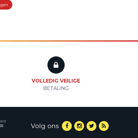
agen
VOLLEDIG VEILIGE
BETALING
aard
Volg ons
de