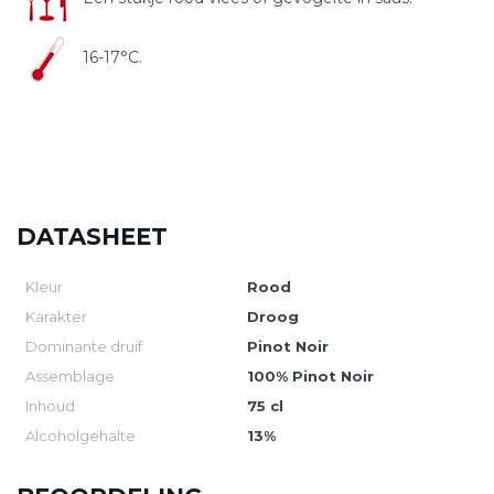
16-17°C.
DATASHEET
Kleur
Rood
Karakter
Droog
Dominante druif
Pinot Noir
Assemblage
100% Pinot Noir
Inhoud
75 cl
Alcoholgehalte
13%