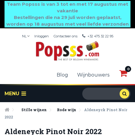
Team Popsss is van 3 tot en met 17 augustus met
vakantie
Bestellingen die na 29 juli worden geplaatst,
worden op 18 augustus met veel liefde verzonden
NL
Inloggen
Contacteer ons
+32 475 32 22 95
0
0
Blog
Wijnbouwers
MENU
Stille wijnen
Rode wijn
Aldeneyck Pinot Noir
2022
Aldeneyck Pinot Noir 2022