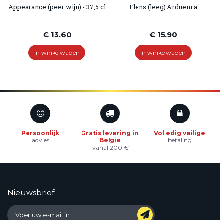
Appearance (peer wijn) - 37,5 cl
Flens (leeg) Arduenna
€ 13.60
€ 15.90
In winkelwagen
In winkelwagen
Persoonlijk
Gratis levering in
Volledig veilige
advies
België
betaling
vanaf 200 €
Nieuwsbrief