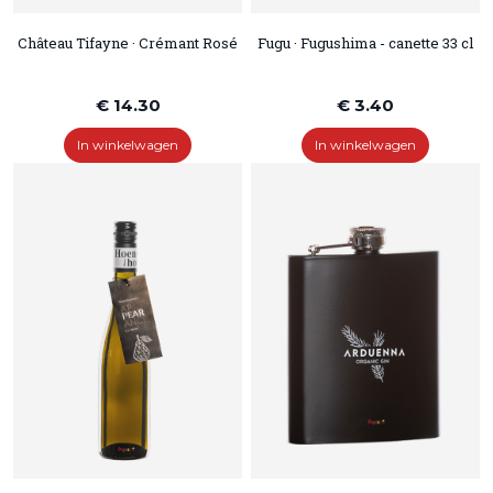
Château Tifayne · Crémant Rosé
Fugu · Fugushima - canette 33 cl
€ 14.30
€ 3.40
In winkelwagen
In winkelwagen