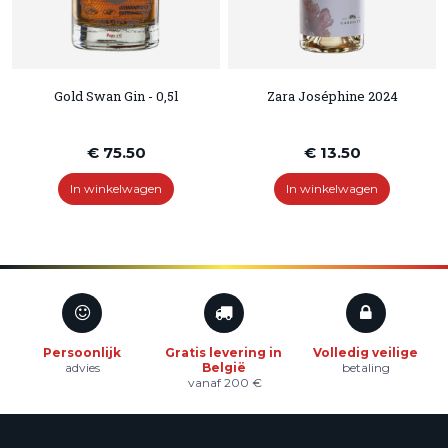
Gold Swan Gin - 0,5l
Zara Joséphine 2024
€ 75.50
€ 13.50
In winkelwagen
In winkelwagen
Persoonlijk
Gratis levering in
Volledig veilige
advies
België
betaling
vanaf 200 €