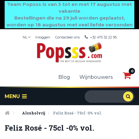
Team Popsss is van 3 tot en met 17 augustus met
vakantie
Bestellingen die na 29 juli worden geplaatst,
worden op 18 augustus met veel liefde verzonden
NL
Inloggen
Contacteer ons
+32 475 32 22 95
0
0
Blog
Wijnbouwers
MENU
Alcoholvrij
Feliz Rosé - 75cl -0% vol.
Feliz Rosé - 75cl -0% vol.